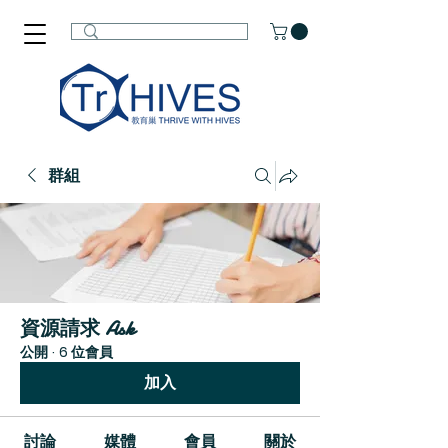
群組
資源請求 Ask
公開
·
6 位會員
加入
討論
媒體
會員
關於