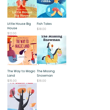
Little House Big
Fish Tales
House
價格
$18.00
價格
$12.00
The Way to Magic
The Missing
Land
Snowman
價格
價格
$15.00
$16.00