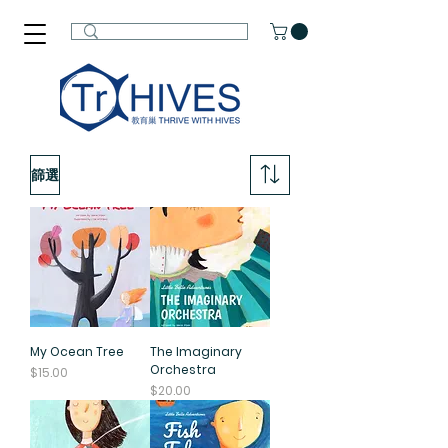
篩選
My Ocean Tree
The Imaginary
Orchestra
價格
$15.00
價格
$20.00