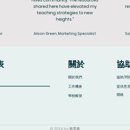
Hives community. The resources
shared here have elevated my
re
teaching strategies to new
heights.”
or
Alison Green, Marketing Specialist
Sa
表
​關於
​協
​關於我們
​協助/問
​工作機會
​提供意
​聯絡
​學校帳號
© 2024 by 教育巢