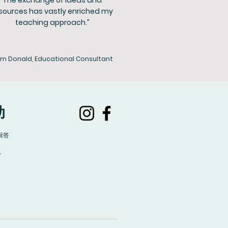
The exchange of ideas and
sources has vastly enriched my
teaching approach.”
m Donald, Educational Consultant
助
與答
見