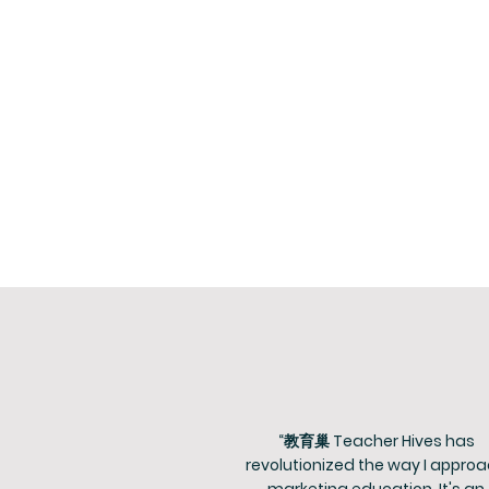
“教育巢 Teacher Hives has
revolutionized the way I appro