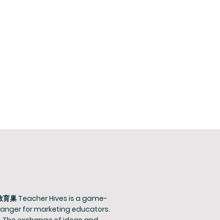
教育巢 Teacher Hives is a game-
anger for marketing educators.