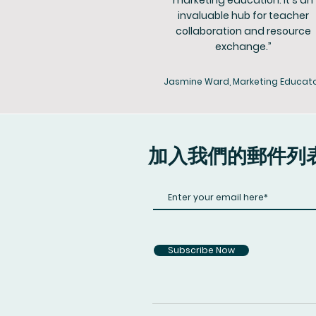
marketing education. It's an
invaluable hub for teacher
collaboration and resource
exchange.”
Jasmine Ward, Marketing Educat
加入我們的郵件列
Subscribe Now