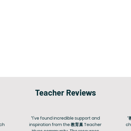
Teacher Reviews
“I've found incredible support and
“
ach
inspiration from the 教育巢 Teacher
ch