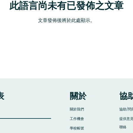
此語言尚未有已發佈之文章
文章發佈後將於此處顯示。
表
​關於
​協
​關於我們
​協助/問
​工作機會
​提供意
​聯絡
​學校帳號