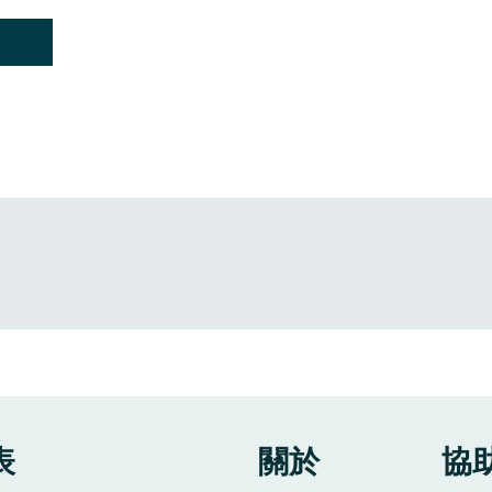
表
​關於
​協