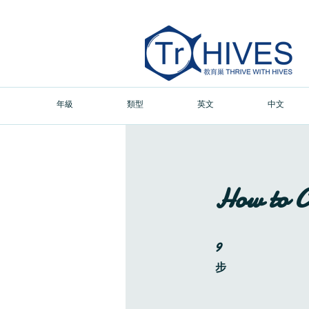
年級
類型
英文
中文
How to C
9
9 步
步